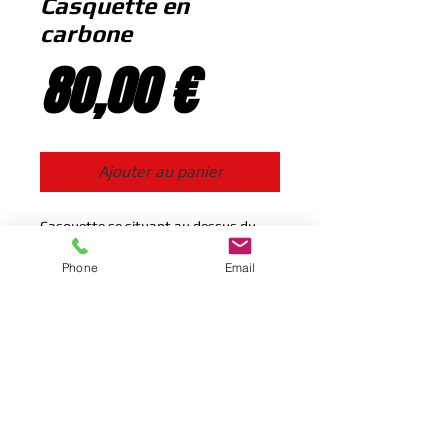
Casquette en
carbone
Prix
80,00 €
Ajouter au panier
Casquette se situant au dessus du 
compteur en carbone
Phone
Email
Se connecter